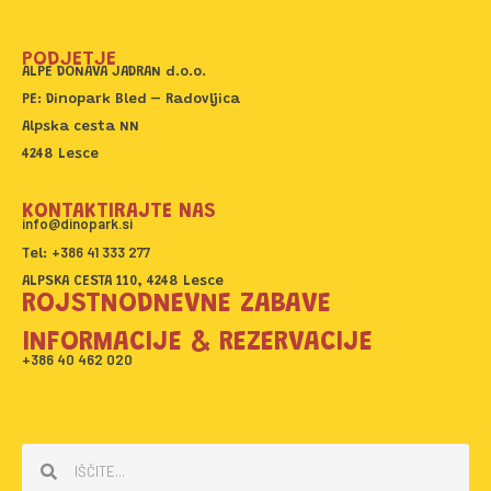
c
s
e
t
PODJETJE
b
a
ALPE DONAVA JADRAN d.o.o.
o
g
PE: Dinopark Bled – Radovljica
o
r
Alpska cesta NN
k
a
4248 Lesce
m
KONTAKTIRAJTE NAS
info@dinopark.si
+386 41 333 277
Tel:
ALPSKA CESTA 110, 4248 Lesce
ROJSTNODNEVNE ZABAVE
INFORMACIJE & REZERVACIJE
+386 40 462 020
Search
Search