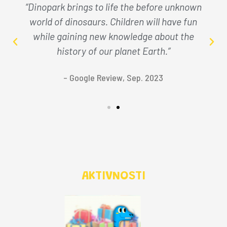
“Very fun, very exciting. If you have kids and
you are in the Bled area, this is a must see!
The kids will love it! There’s even the
Stonehenge and the Easter Island statues! ”
– Tripadvisor Review, Feb. 2020
AKTIVNOSTI