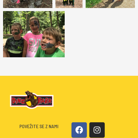
F
I
POVEŽITE SE Z NAMI
a
n