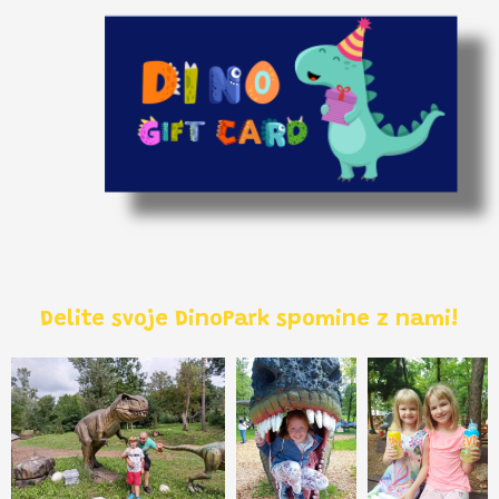
Delite svoje DinoPark spomine z nami!