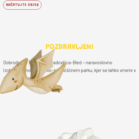
NAČRTUJTE OBISK
POZDRAVLJENI
Dobrodošli v DinoParku Radovljica-Bled – naravoslovno
izobraževalno tematsko-zabaviščnem parku, kjer se lahko vrnete v
začetke našega planeta.