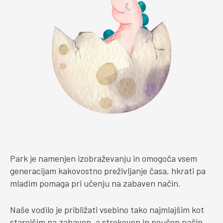
Park je namenjen izobraževanju in omogoča vsem
generacijam kakovostno preživljanje časa, hkrati pa
mladim pomaga pri učenju na zabaven način.
Naše vodilo je približati vsebino tako najmlajšim kot
starejšim na zabaven, a strokoven in poučen način.