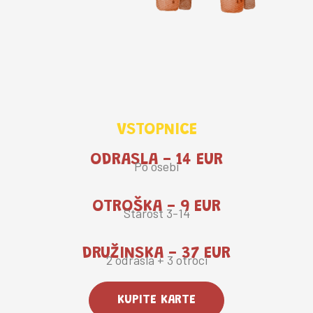
VSTOPNICE
ODRASLA - 14 EUR
Po osebi
OTROŠKA - 9 EUR
Starost 3-14
DRUŽINSKA - 37 EUR
2 odrasla + 3 otroci
KUPITE KARTE