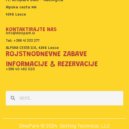
PE: Dinopark Bled – Radovljica
o
r
Alpska cesta NN
k
a
4248 Lesce
m
KONTAKTIRAJTE NAS
info@dinopark.si
+386 41 333 277
Tel:
ALPSKA CESTA 110, 4248 Lesce
ROJSTNODNEVNE ZABAVE
INFORMACIJE & REZERVACIJE
+386 40 462 020
Search
Search
DinoPark © 2024. Getting Technical, LLC