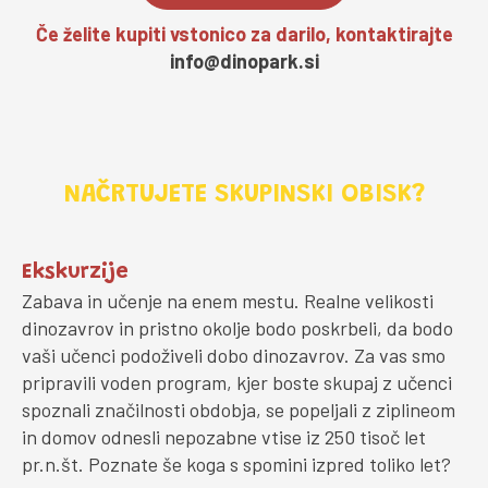
Če želite kupiti vstonico za darilo, kontaktirajte
info@dinopark.si
NAČRTUJETE SKUPINSKI OBISK?
Ekskurzije
Zabava in učenje na enem mestu. Realne velikosti
dinozavrov in pristno okolje bodo poskrbeli, da bodo
vaši učenci podoživeli dobo dinozavrov. Za vas smo
pripravili voden program, kjer boste skupaj z učenci
spoznali značilnosti obdobja, se popeljali z ziplineom
in domov odnesli nepozabne vtise iz 250 tisoč let
pr.n.št. Poznate še koga s spomini izpred toliko let?