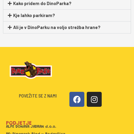
Kako pridem do DinoParka?
Kje lahko parkiram?
Ali je v DinoParku na voljo strežba hrane?
F
I
POVEŽITE SE Z NAMI
a
n
c
s
e
t
PODJETJE
b
a
ALPE DONAVA JADRAN d.o.o.
o
g