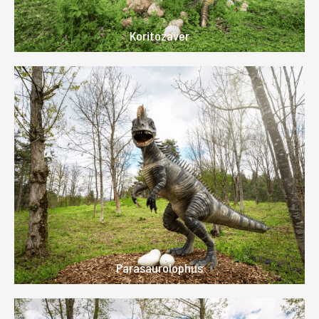
Koritozaver
Parasaurolophus