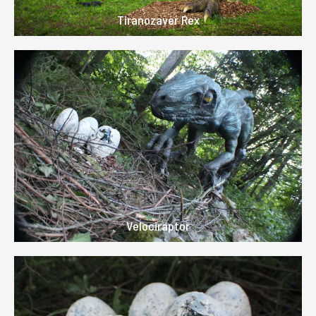
Tiranozaver Rex
Velociraptor