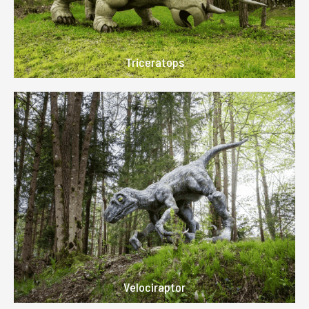
Triceratops
Velociraptor