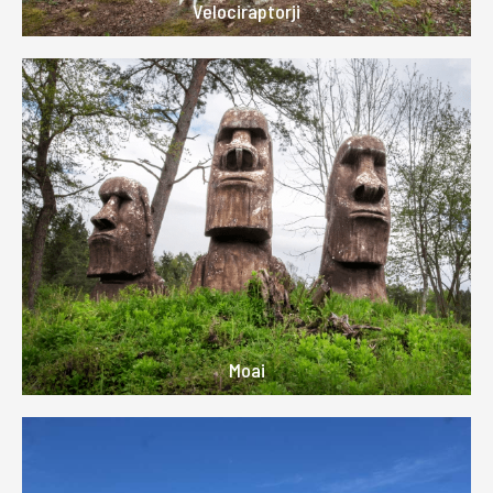
Velociraptorji
Moai