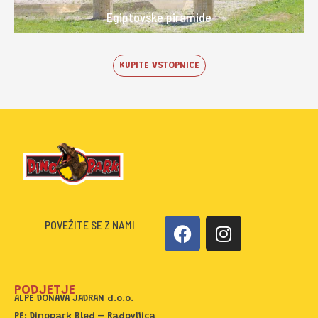
Egiptovske piramide
KUPITE VSTOPNICE
F
I
POVEŽITE SE Z NAMI
a
n
c
s
e
t
PODJETJE
b
a
ALPE DONAVA JADRAN d.o.o.
o
g
PE: Dinopark Bled – Radovljica