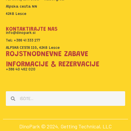
o
r
Alpska cesta NN
k
a
4248 Lesce
m
KONTAKTIRAJTE NAS
info@dinopark.si
+386 41 333 277
Tel:
ALPSKA CESTA 110, 4248 Lesce
ROJSTNODNEVNE ZABAVE
INFORMACIJE & REZERVACIJE
+386 40 462 020
Search
Search
DinoPark © 2024. Getting Technical, LLC