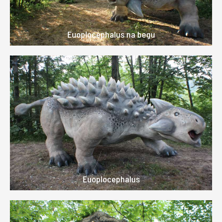
Euoplocephalus na begu
Euoplocephalus