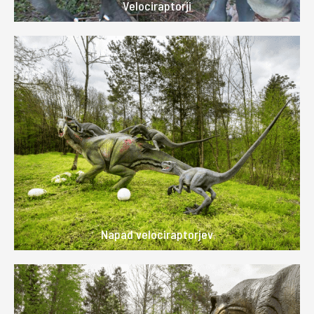
Velociraptorji
Napad velociraptorjev